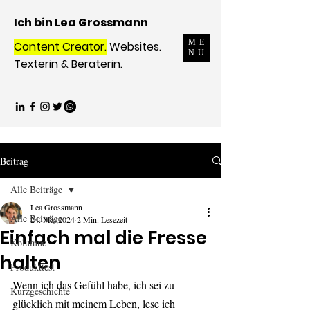
Ich bin Lea Grossmann
ME
Content Creator.
Websites.
NU
Texterin & Beraterin.
Beitrag
Alle Beiträge
Lea Grossmann
Alle Beiträge
24. Mai 2024
2 Min. Lesezeit
Einfach mal die Fresse
Kolumne
halten
Produkttest
Wenn ich das Gefühl habe, ich sei zu 
Kurzgeschichte
glücklich mit meinem Leben, lese ich 