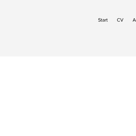
Start
CV
A