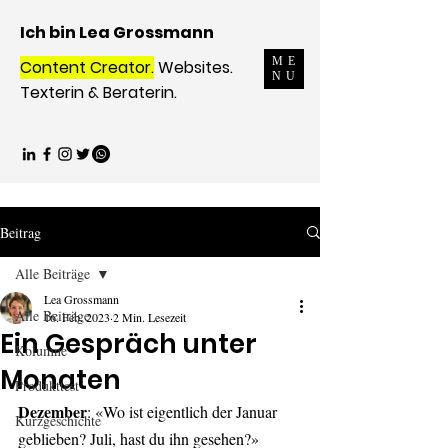
Ich bin Lea Grossmann
ME
Content Creator.
Websites.
NU
Texterin & Beraterin.
Beitrag
Alle Beiträge
Lea Grossmann
Alle Beiträge
16. Feb. 2023
2 Min. Lesezeit
Ein Gespräch unter
Kolumne
Monaten
Produkttest
Dezember
: «Wo ist eigentlich der Januar 
Kurzgeschichte
geblieben? Juli, hast du ihn gesehen?»