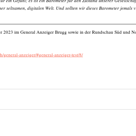
r ein Gefühl; es ist ein Barometer für den Zustand unserer Gesellschaft
r seltsamen, digitalen Welt. Und sollten wir dieses Barometer jemals v
 2023 im General Anzeiger Brugg sowie in der Rundschau Süd und N
ch/general-anzeiger/#general-anzeiger-test/8/