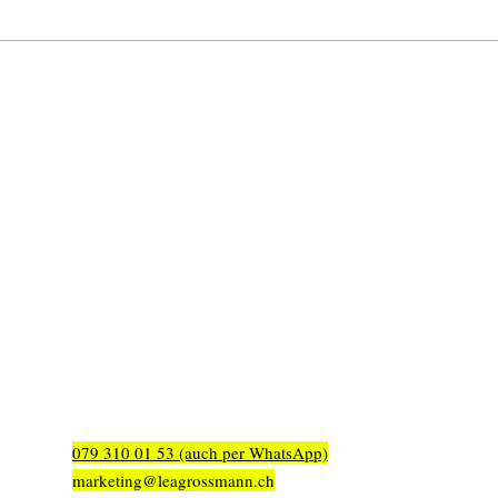
R.I.
Moralische
Überlegenheit
Kontakt
Lea Grossmann
Bifang 1
5600 Lenzburg
Büro Arosa:
Rota Hus
Poststrasse 63
7050 Arosa
079 310 01 53 (auch per WhatsApp)
marketing@leagrossmann.ch