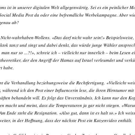
s ist in unserer digitalen Welt allgegenwärtig. Sei es ein peinlicher 
Social Media Post da oder eine befremdliche Werbekampagne. Aber wie l
 genau ab?
s Nicht-wahrhaben-Wollens. «Das darf nicht wahr sein!» Beispielsweise, 
Tiktok tanzt und singt und dabei denkt, das würde junge Wähler ansprec
an nur so ...?!», schreie ich – vielleicht nur innerlich – beim Lesen ei
theoretiker, der den Angriff der Hamas auf Israel verleumdet und verkü
rt habe.
nt die Verhandlung beziehungsweise die Rechtfertigung. «Vielleicht weiss
, während ich den Post einer Influencerin lese, die ihren Hirntumor mit 
äften behandeln will. Es folgt das Unverständnis. Ich kann nur den Kop
egen macht und meint, dass die Temperaturen ja gar nicht stiegen. «Waru
m Ende steht die Resignation. «Also gut, dann ist es halt so.» Ich weiss,
eiter, in der Hoffnung, dass der nächste Post ein Katzenvideo enthält.